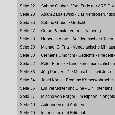
Seite 22
----
Sabine Gruber · Vom Ende der ARS DI
Seite 23
----
Adam Zagajewski · Das Vergrößerungsg
Seite 26
----
Sabine Gruber · Gedicht
Seite 27
----
Orhan Pamuk · Verirrt in Venedig
Seite 28
----
Hubertus Adam · Auf der Insel der Toten
Seite 29
----
Michael G. Fritz - Venezianische Miniatu
Seite 30
----
Clemens Umbricht · Gedichte - Friederik
Seite 32
----
Peter Piontek · Eine Ikone menschlichen
Seite 33
----
J
örg Panzer - Die Menschlichkeit Jesu
Seite 34
----
Josef König · Fromme Körperwahrnehm
Seite 36
----
Ein Verrückter und Eine - Ein Totentanz
Seite 37
----
Mischa von Perger · Im Rippenliniengefl
Seite 40
----
Autorinnen und Autoren
Seite 40
----
Impressum und Editorial